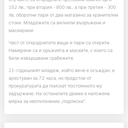
152 лв., при втория - 800 лв., а при третия - 300
лв. оборотни пари от два магазинa за хранителни
стоки. Младежите са вилняли въоръжени и
маскирани.
Част от откраднатите вещи и пари са открити.
Намерени са и оръжията и маските, с които са
били извършвани грабежите.
21-годишният младеж, който вече е осъждан, е
арестуван за 72 часа, но предстои от
прокуратурата да поискат постоянното му
задържане. На останалите двама е наложена
мярка за неотклонение „подписка".