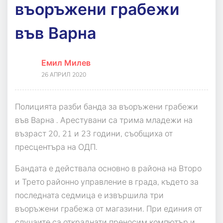
въоръжени грабежи
във Варна
Емил Милев
26 АПРИЛ 2020
Полицията разби банда за въоръжени грабежи
във Варна . Арестувани са трима младежи на
възраст 20, 21 и 23 години, съобщиха от
пресцентъра на ОДП.
Бандата е действала основно в района на Второ
и Трето районно управление в града, където за
последната седмица е извършила три
въоръжени грабежа от магазини. При единия от
случаите са откраднати преносим компютър и