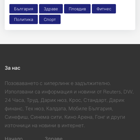
България
Здраве
Пловдив
Фитнес
Политика
Спорт
За нас
Позоваването с хиперлинк е задължително.
Използвани са информация и новини от Reuters, DW,
24 Часа, Труд, Дарик нюз, Крос, Стандарт, Дарик
финанс, Тех нюз, Калдата, Мобиле България,
Синефиш, Синема сити, Кино Арена, Гонг и други
източници на новини в интернет.
Начало
Здраве